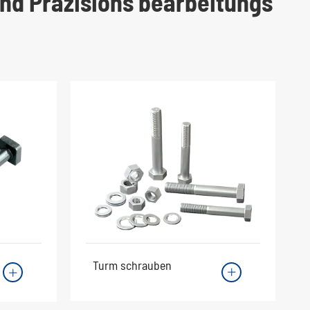
nd Präzisions bearbeitungs
Turm schrauben

