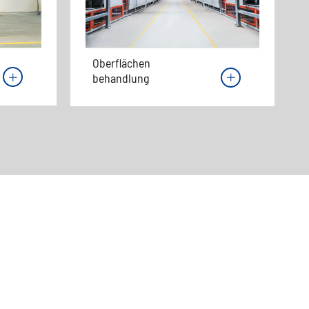
Oberflächen
behandlung

