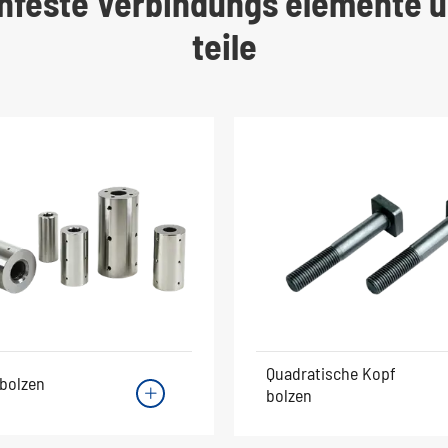
chfeste Verbindungs elemente u
teile
Quadratische Kopf
bolzen
bolzen
