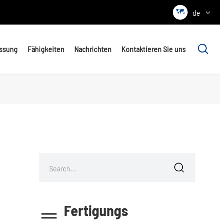

de

essung
Fähigkeiten
Nachrichten
Kontaktieren Sie uns

Fertigungs
