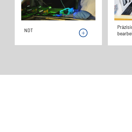
Präzis
NDT
bearbe
