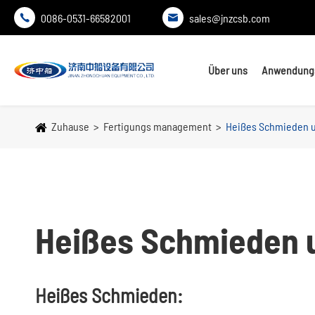
0086-0531-66582001
sales@jnzcsb.com


Über uns
Anwendungs
Zuhause
Fertigungs management
Heißes Schmieden u
Heißes Schmieden u
Heißes Schmieden: